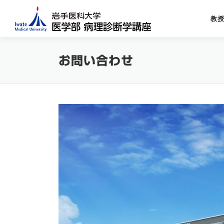
コ
ン
教
テ
ン
ツ
お問い合わせ
へ
ス
キ
ッ
プ