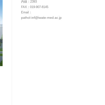
内線：2393
FAX：019-907-8145
Email：
pathol-inf@iwate-med.ac.jp