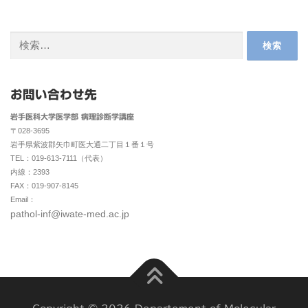
検
索:
お問い合わせ先
岩手医科大学医学部 病理診断学講座
〒028-3695
岩手県紫波郡矢巾町医大通二丁目１番１号
TEL：019-613-7111（代表）
内線：2393
FAX：019-907-8145
Email：
pathol-inf@iwate-med.ac.jp