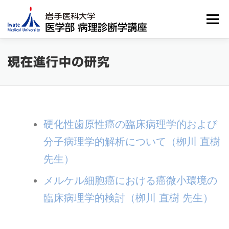
コ
ン
メニュー
テ
ン
ツ
へ
教授挨拶
病理診断とは？
スタッフ
現在進行中の研究
ス
キ
ッ
教室の概要と展望
診療実績
研究業績
プ
硬化性歯原性癌の臨床病理学的および
現在進行中の研究
JOURNAL CLUB
分子病理学的解析について（栁川 直樹
先生）
メルケル細胞癌における癌微小環境の
臨床病理学的検討（栁川 直樹 先生）