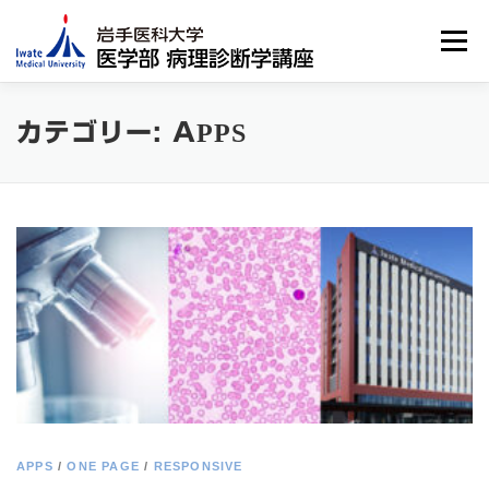
コ
ン
メニュー
テ
ン
ツ
へ
教授挨拶
病理診断とは？
スタッフ
カテゴリー:
APPS
ス
キ
ッ
教室の概要と展望
診療実績
研究業績
プ
現在進行中の研究
JOURNAL CLUB
APPS
/
ONE PAGE
/
RESPONSIVE