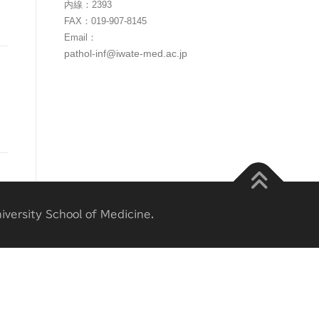
内線：2393
FAX：019-907-8145
Email：
pathol-inf@iwate-med.ac.jp
versity School of Medicine.