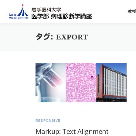
コ
ン
教
テ
ン
ツ
タグ:
EXPORT
へ
ス
キ
ッ
プ
RESPONSIVE
Markup: Text Alignment